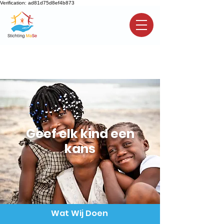
Verification: ad81d75d8ef4b873
Sponsor een kind
Doneren
Geef elk kind een
kans
Wat Wij Doen