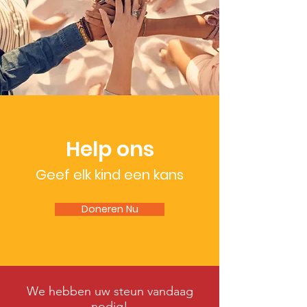
Help ons
Geef elk kind een kans
Doneren Nu
We hebben uw steun vandaag
nodig!