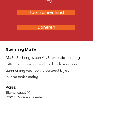
Sponsor een kind
Doneren
Stichting MaSe
MaSe Stichting is een
ANBI-erkende
stichting,
giften komen volgens de bekende regels in
aanmerking voor een aftrekpost bij de
inkomstenbelasting.
Adres:
Blamanstraat 19
2692DL ‘s-Gravenzande
MaSe Foundation, Uganda
Kampungu Village, Kyotera
Mob:
+256772361230
/772584129
Email
:
info@stichtingmase.com