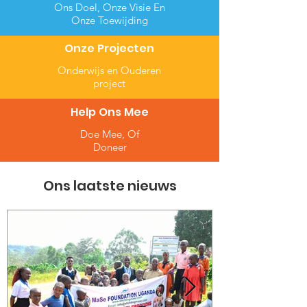
Ons Doel, Onze Visie En
Onze Toewijding
Onze Projecten
Onderwijs en Ouderen
project
Help Ons Mee
Doe Mee, Of
Doneer
Ons laatste nieuws