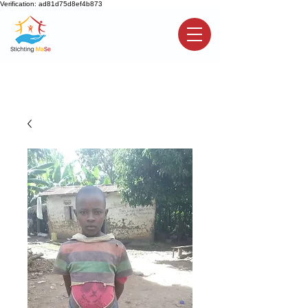
Verification: ad81d75d8ef4b873
Sponsor een kind
Doneren