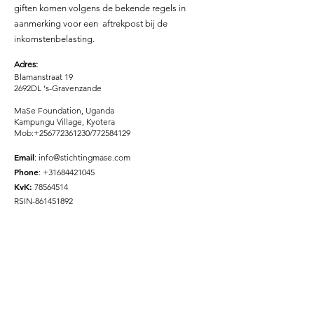
giften komen volgens de bekende regels in
aanmerking voor een aftrekpost bij de
inkomstenbelasting.
Adres:
Blamanstraat 19
2692DL ‘s-Gravenzande
MaSe Foundation, Uganda
Kampungu Village, Kyotera
Mob:
+256772361230
/772584129
Email
:
info@stichtingmase.com
Phone
:
+31684421045
KvK:
78564514
RSIN-861451892
Rekeningnummers
Bank:
Nederlands
Bank: ING
IBAN: NL93INGB0007255207
t.n.v. Stichting MASE Orphans
BIC code: INGBNL2A