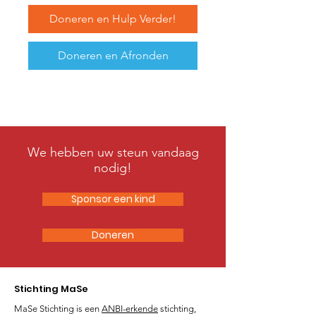
Doneren en Hulp Verder!
Doneren en Afronden
We hebben uw steun vandaag
nodig!
Sponsor een kind
Doneren
Stichting MaSe
MaSe Stichting is een
ANBI-erkende
stichting,